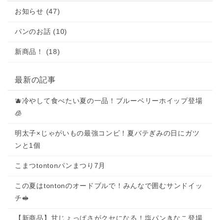
お知らせ (47)
パンのお話 (10)
新商品！ (18)
最新の記事
🫐冷やして食べたい夏の一品！ブルーベリーホイップ登場
🧊
明太子×じゃがいもの最強コンビ！夏バテぎみの日にガツ
ンと1個
こまつtontonパンまつり7月
この夏はtontonのオードブルで！みんなで囲むサンドイッ
チ🥪
【新商品】甘じょっぱさがクセになる！塩パンきなこ登場