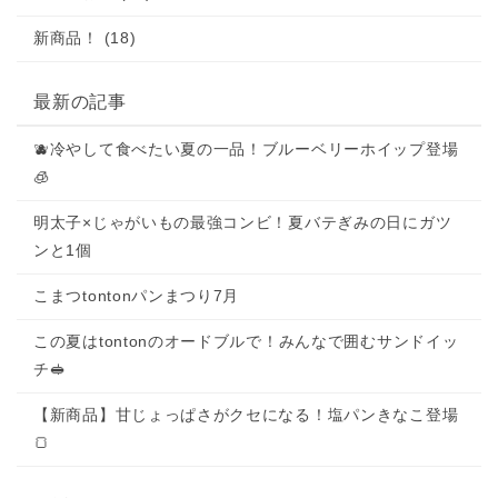
新商品！ (18)
最新の記事
🫐冷やして食べたい夏の一品！ブルーベリーホイップ登場
🧊
明太子×じゃがいもの最強コンビ！夏バテぎみの日にガツ
ンと1個
こまつtontonパンまつり7月
この夏はtontonのオードブルで！みんなで囲むサンドイッ
チ🥪
【新商品】甘じょっぱさがクセになる！塩パンきなこ登場
🍞