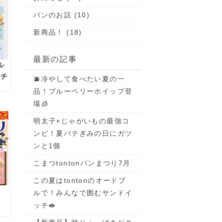
パンのお話 (10)
新商品！ (18)
最新の記事
ル
ッチ
🫐冷やして食べたい夏の一
品！ブルーベリーホイップ登
場🧊
明太子×じゃがいもの最強コ
ンビ！夏バテぎみの日にガツ
ンと1個
こまつtontonパンまつり7月
この夏はtontonのオードブ
月
ルで！みんなで囲むサンドイ
ッチ🥪