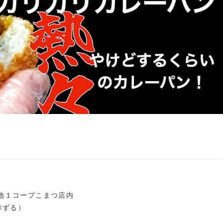
番地１コープこまつ店内
に準ずる）