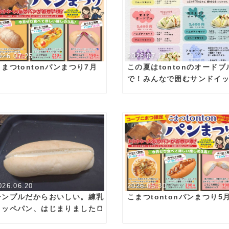
026.07.25
2026.07.17
こまつtontonパンまつり7月
この夏はtontonのオードブ
で！みんなで囲むサンドイ
🥪
026.06.20
2026.05.30
シンプルだからおいしい。練乳
こまつtontonパンまつり5
コッペパン、はじまりました🍞