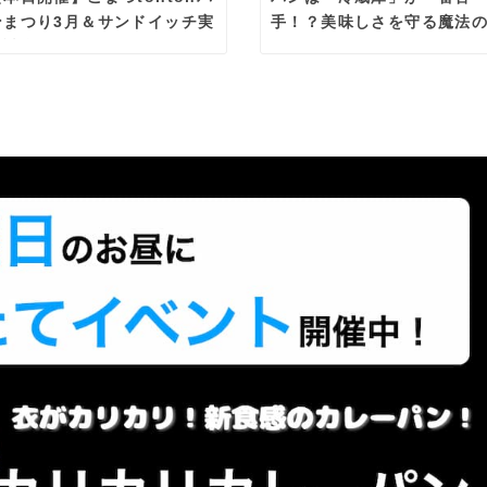
ンまつり3月＆サンドイッチ実
手！？美味しさを守る魔法
演試食会🌸
存術🍞✨