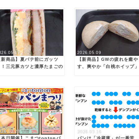
026.05.15
2026.05.09
【新商品】夏バテ前にガッツ
【新商品】GWの疲れを癒や
リ！三元豚カツと濃厚たまごの
す、爽やか「白桃ホイップ
至福サンド🥪✨
登場！
026.03.28
2026.03.16
【本日開催】こまつtontonパ
パンは「冷蔵庫」が一番苦