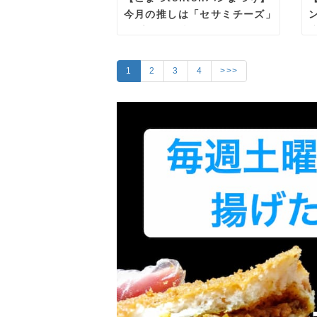
今月の推しは「セサミチーズ」
🧀プリンを挟む！？サンドイッ
チ実演も！
1
2
3
4
>>>